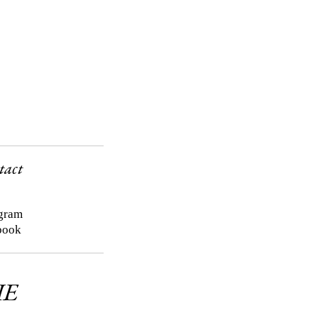
tact
agram
book
HE