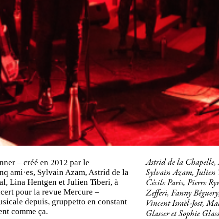
nner – créé en 2012 par le
Astrid de la Chapelle,
nq ami·es, Sylvain Azam, Astrid de la
Sylvain Azam, Julien 
l, Lina Hentgen et Julien Tiberi, à
Cécile Paris, Pierre R
ncert pour la revue Mercure –
Zefferi, Fanny Béguer
sicale depuis, gruppetto en constant
Vincent Israël-Jost, Ma
tient comme ça.
Glasser et Sophie Glass